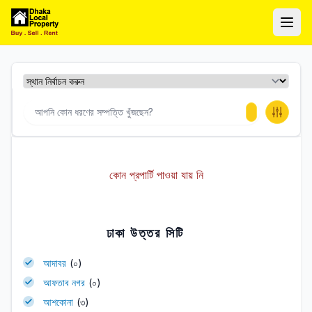
ঢাকা লোকাল প্রপার্টি
Ope
কোন প্রপার্টি পাওয়া যায় নি
ঢাকা উত্তর সিটি
আদাবর
(০)
আফতাব নগর
(০)
আশকোনা
(৩)