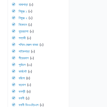
নামাপাড়া
(০)
নিকুঞ্জ ১
(০)
নিকুঞ্জ ২
(২)
নিকেতন
(১)
নূরেরচালা
(০)
পল্লবী
(০)
পশ্চিম মেরুল বাড্ডা
(০)
পাইকপাড়া
(০)
পীরেরবাগ
(০)
পূর্বাচল
(১১)
ফার্মগেট
(০)
বছিলা
(৪)
বড়বাগ
(০)
বনশ্রী
(৩)
বনানী
(১)
বনানী ডিওএইচএস
(০)