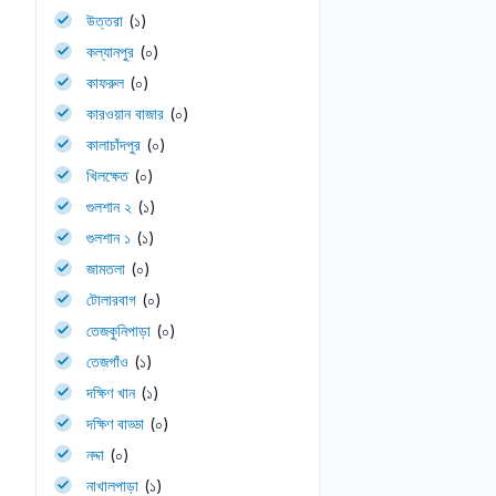
উত্তরা
(১)
কল্যানপুর
(০)
কাফরুল
(০)
কারওয়ান বাজার
(০)
কালাচাঁদপুর
(০)
খিলক্ষেত
(০)
গুলশান ২
(১)
গুলশান ১
(১)
জামতলা
(০)
টোলারবাগ
(০)
তেজকুনিপাড়া
(০)
তেজগাঁও
(১)
দক্ষিণ খান
(১)
দক্ষিণ বাড্ডা
(০)
নদ্দা
(০)
নাখালপাড়া
(১)