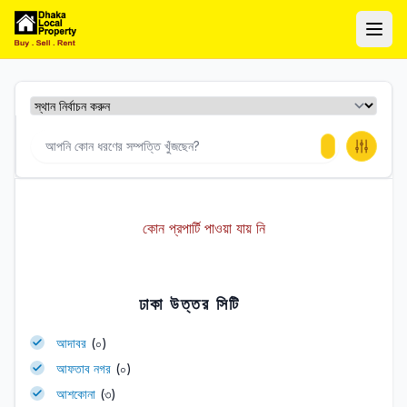
ঢাকা লোকাল প্রপার্টি
Ope
কোন প্রপার্টি পাওয়া যায় নি
ঢাকা উত্তর সিটি
আদাবর
(০)
আফতাব নগর
(০)
আশকোনা
(৩)