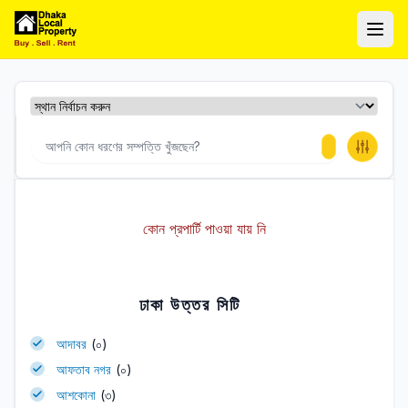
ঢাকা লোকাল প্রপার্টি
Ope
কোন প্রপার্টি পাওয়া যায় নি
ঢাকা উত্তর সিটি
আদাবর
(০)
আফতাব নগর
(০)
আশকোনা
(৩)