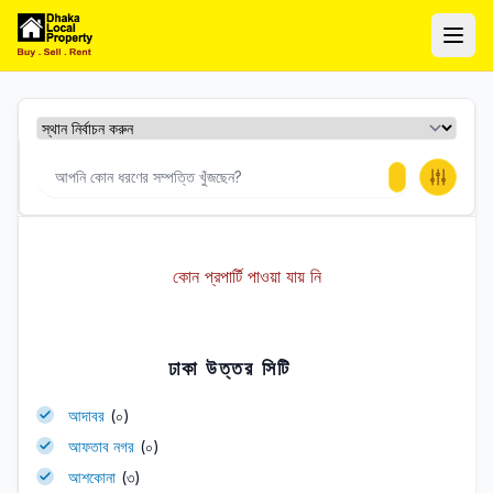
ঢাকা লোকাল প্রপার্টি
Ope
কোন প্রপার্টি পাওয়া যায় নি
ঢাকা উত্তর সিটি
আদাবর
(০)
আফতাব নগর
(০)
আশকোনা
(৩)