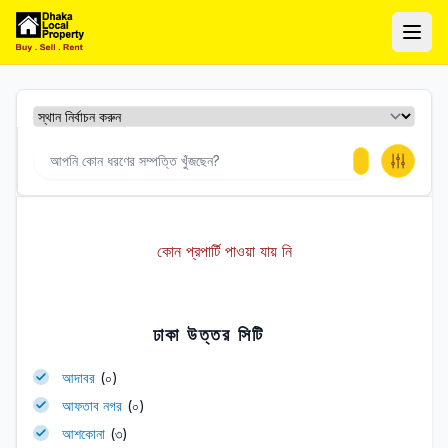
ঢাকা লোকাল প্রপার্টি
Ope
কোন প্রপার্টি পাওয়া যায় নি
ঢাকা উত্তর সিটি
আদাবর
(০)
আফতাব নগর
(০)
আশকোনা
(৩)