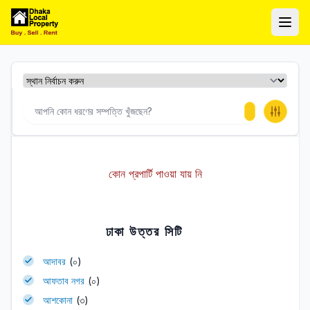
ঢাকা লোকাল প্রপার্টি
Ope
কোন প্রপার্টি পাওয়া যায় নি
ঢাকা উত্তর সিটি
আদাবর
(০)
আফতাব নগর
(০)
আশকোনা
(৩)